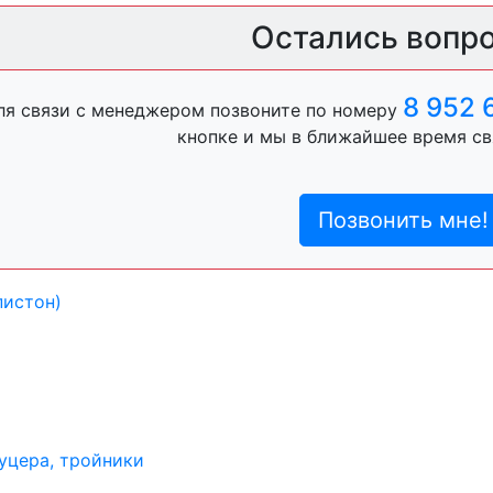
ль, анигравий,
Остались вопр
8 952 
ля связи с менеджером позвоните по номеру
ль, антигравий,
кнопке и мы в ближайшее время св
Позвонить мне!
лы
пистон)
уцера, тройники