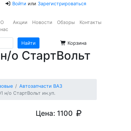
Войти
или
Зарегистрироваться
О
Акции
Новости
Обзоры
Контакты
нас
Корзина
н/о СтартВольт
узовые
Автозапчасти ВАЗ
1 н/о СтартВольт ин.уп.
Цена:
1100