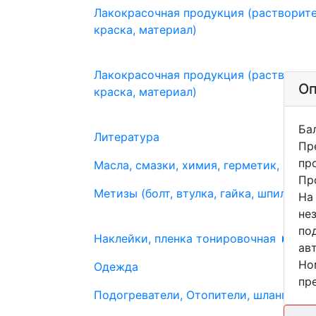
Лакокрасочная продукция (растворите
краска, материал)
Лакокрасочная продукция (растворите
Оп
краска, материал)
Ба
Литература
Пр
пр
Масла, смазки, химия, герметик, тосо
Пр
Метизы (болт, втулка, гайка, шпилька, 
На
не
по
Наклейки, пленка тонировочная
ав
Но
Одежда
пр
Подогреватели, Отопители, шланги, шт