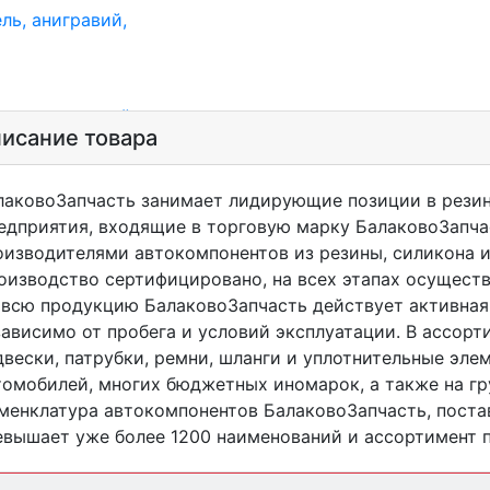
ль, анигравий,
ль, антигравий,
исание товара
лаковоЗапчасть занимает лидирующие позиции в резин
едприятия, входящие в торговую марку БалаковоЗапча
оизводителями автокомпонентов из резины, силикона и
лы
оизводство сертифицировано, на всех этапах осуществ
пистон)
 всю продукцию БалаковоЗапчасть действует активная 
зависимо от пробега и условий эксплуатации. В ассор
двески, патрубки, ремни, шланги и уплотнительные эле
томобилей, многих бюджетных иномарок, а также на гр
менклатура автокомпонентов БалаковоЗапчасть, поста
евышает уже более 1200 наименований и ассортимент п
уцера, тройники