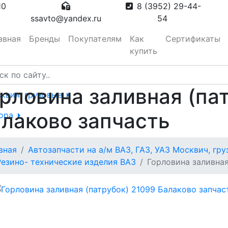
10
8 (3952) 29-44-
ssavto@yandex.ru
54
авная
Бренды
Покупателям
Как
Сертификаты
купить
рловина заливная (па
сквич, грузовые
лаково запчасть
тора
вная
Автозапчасти на а/м ВАЗ, ГАЗ, УАЗ Москвич, гр
вотуманные,
Резино- технические изделия ВАЗ
Горловина заливная