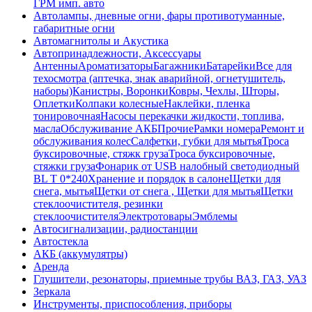
ГРМ имп. авто
Автолампы, дневные огни, фары противотуманные,
габаритные огни
Автомагнитолы и Акустика
Автопринадлежности, Аксессуары
Антенны
Ароматизаторы
Багажники
Батарейки
Все для
техосмотра (аптечка, знак аварийной, огнетушитель,
наборы)
Канистры, Воронки
Ковры, Чехлы, Шторы,
Оплетки
Колпаки колесные
Наклейки, пленка
тонировочная
Насосы перекачки жидкости, топлива,
масла
Обслуживание АКБ
Прочие
Рамки номера
Ремонт и
обслуживания колес
Салфетки, губки для мытья
Троса
буксировочные, стяжк груза
Троса буксировочные,
стяжки груза
Фонарик от USB налобный светодиодный
BL T 0*240
Хранение и порядок в салоне
Щетки для
снега, мытья
Щетки от снега , Щетки для мытья
Щетки
стеклоочистителя, резинки
стеклоочистителя
Электротовары
Эмблемы
Автосигнализации, радиостанции
Автостекла
АКБ (аккумулятры)
Аренда
Глушители, резонаторы, приемные трубы ВАЗ, ГАЗ, УАЗ
Зеркала
Инструменты, приспособления, приборы