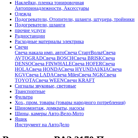
Наклейки, пленка тонировочная
Автопринадлежности, Аксессуары
Одежда
Подогреватели, Отопители, шланги, штуцера, тройники
Подогреватели, шланги
прочие услуги
Радиостанции
Расходные материалы электрика
Свечи
Свечa накала имп. авто
Свечa СтартВольт
Свеча
AVTOGRAD
Свеча BOSCH
Свеча BRISK
Свеча
DENSO
Свеча FINWHALE
Свеча HOFER
Свеча
HOLA
Свеча HONDA
Свеча HYUNDAI/KIA
Свеча
KGV
Свеча LADA
Свеча Miles
Свеча NGK
Свеча
TOYOTA
Свеча WEEN
Свечи KRAFT
Сигналы звуковые, световые
Транспортные
Фильтра
Хоз., пром. товары (товары народного потребления)
Шиномонтаж, домкраты, насосы
Шины, камеры Авто-Вело-Мото
Ящик
Инструмент на АвтоДело