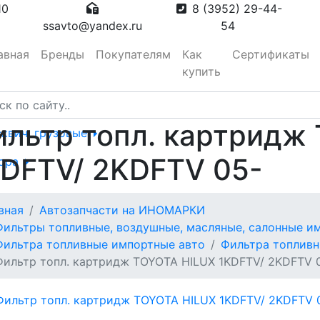
10
8 (3952) 29-44-
ssavto@yandex.ru
54
авная
Бренды
Покупателям
Как
Сертификаты
купить
льтр топл. картридж
сквич, грузовые
DFTV/ 2KDFTV 05-
тора
вная
Автозапчасти на ИНОМАРКИ
вотуманные,
Фильтры топливные, воздушные, масляные, салонные им
Фильтра топливные импортные авто
Фильтра топливн
Фильтр топл. картридж TOYOTA HILUX 1KDFTV/ 2KDFTV 