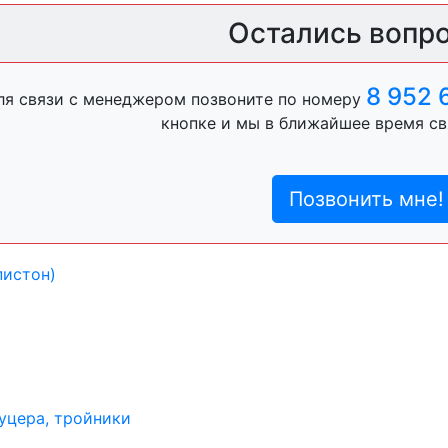
ль, анигравий,
Остались вопр
8 952 
ля связи с менеджером позвоните по номеру
ль, антигравий,
кнопке и мы в ближайшее время св
Позвонить мне!
лы
пистон)
уцера, тройники