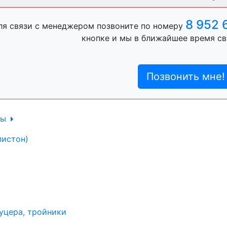
ль, анигравий,
8 952 
ля связи с менеджером позвоните по номеру
кнопке и мы в ближайшее время св
ль, антигравий,
Позвонить мне!
лы
пистон)
уцера, тройники