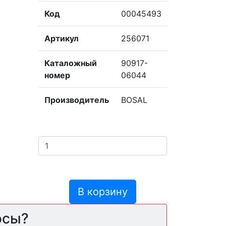
Код
00045493
Артикул
256071
Каталожный
90917-
номер
06044
Производитель
BOSAL
В корзину
осы?