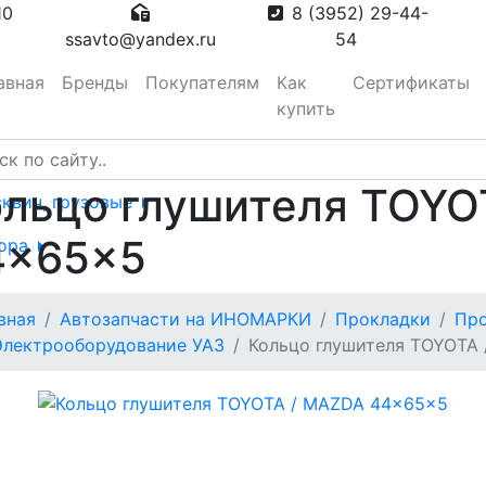
10
8 (3952) 29-44-
ssavto@yandex.ru
54
авная
Бренды
Покупателям
Как
Сертификаты
купить
ольцо глушителя TOYO
сквич, грузовые
4x65x5
тора
вная
Автозапчасти на ИНОМАРКИ
Прокладки
Про
вотуманные,
Электрооборудование УАЗ
Кольцо глушителя TOYOTA