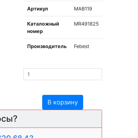
Артикул
MAB119
Каталожный
MR491825
номер
Производитель
Febest
В корзину
осы?