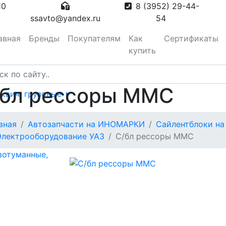
10
8 (3952) 29-44-
ssavto@yandex.ru
54
авная
Бренды
Покупателям
Как
Сертификаты
купить
/бл рессоры MMC
сквич, грузовые
тора
вная
Автозапчасти на ИНОМАРКИ
Сайлентблоки на
Электрооборудование УАЗ
С/бл рессоры MMC
вотуманные,