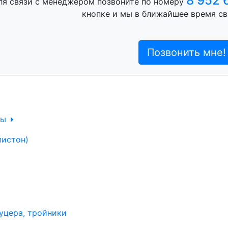
8 952 
ля связи с менеджером позвоните по номеру
ль, анигравий,
кнопке и мы в ближайшее время св
Позвонить мне!
ль, антигравий,
лы
пистон)
уцера, тройники