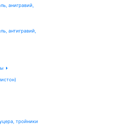
ль, анигравий,
ль, антигравий,
лы
пистон)
уцера, тройники