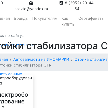
10
8 (3952) 29-44-
ssavto@yandex.ru
54
авная
Бренды
Покупателям
Как
Сертификаты
купить
ойки стабилизатора 
сквич, грузовые
тора
вная
Автозапчасти на ИНОМАРКИ
Стойка стабилиз
Стойки стабилизатора CTR
вотуманные,
лектрообо
удование