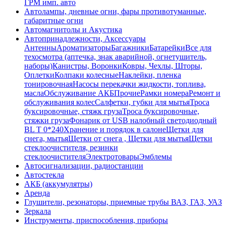
ГРМ имп. авто
Автолампы, дневные огни, фары противотуманные,
габаритные огни
Автомагнитолы и Акустика
Автопринадлежности, Аксессуары
Антенны
Ароматизаторы
Багажники
Батарейки
Все для
техосмотра (аптечка, знак аварийной, огнетушитель,
наборы)
Канистры, Воронки
Ковры, Чехлы, Шторы,
Оплетки
Колпаки колесные
Наклейки, пленка
тонировочная
Насосы перекачки жидкости, топлива,
масла
Обслуживание АКБ
Прочие
Рамки номера
Ремонт и
обслуживания колес
Салфетки, губки для мытья
Троса
буксировочные, стяжк груза
Троса буксировочные,
стяжки груза
Фонарик от USB налобный светодиодный
BL T 0*240
Хранение и порядок в салоне
Щетки для
снега, мытья
Щетки от снега , Щетки для мытья
Щетки
стеклоочистителя, резинки
стеклоочистителя
Электротовары
Эмблемы
Автосигнализации, радиостанции
Автостекла
АКБ (аккумулятры)
Аренда
Глушители, резонаторы, приемные трубы ВАЗ, ГАЗ, УАЗ
Зеркала
Инструменты, приспособления, приборы