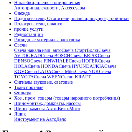
Наклейки, пленка тонировочная
Автопринадлежности, Аксессуары
Одежда
Подогреватели, Отопители, шланги, штуцера, тройники
Подогреватели, шланги
прочие услуги
Радиостанции
Расходные материалы электрика
Свечи
Свечa накала имп. авто
Свечa СтартВольт
Свеча
AVTOGRAD
Свеча BOSCH
Свеча BRISK
Свеча
DENSO
Свеча FINWHALE
Свеча HOFER
Свеча
HOLA
Свеча HONDA
Свеча HYUNDAI/KIA
Свеча
KGV
Свеча LADA
Свеча Miles
Свеча NGK
Свеча
TOYOTA
Свеча WEEN
Свечи KRAFT
Сигналы звуковые, световые
Транспортные
Фильтра
Хоз., пром. товары (товары народного потребления)
Шиномонтаж, домкраты, насосы
Шины, камеры Авто-Вело-Мото
Ящик
Инструмент на АвтоДело