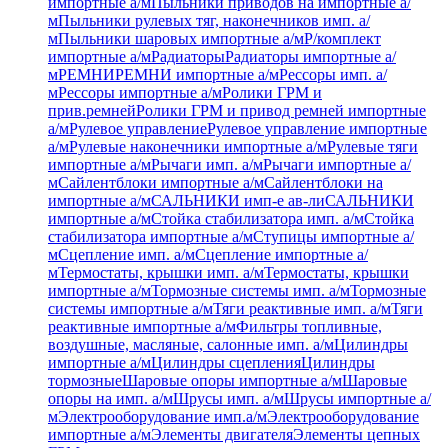
импортные а/м
Пыльники приводов на импортные а/
м
Пыльники рулевых тяг, наконечников имп. а/
м
Пыльники шаровых импортные а/м
Р/комплект
импортные а/м
Радиаторы
Радиаторы импортные а/
м
РЕМНИ
РЕМНИ импортные а/м
Рессоры имп. а/
м
Рессоры импортные а/м
Ролики ГРМ и
прив.ремней
Ролики ГРМ и привод ремней импортные
а/м
Рулевое управление
Рулевое управление импортные
а/м
Рулевые наконечники импортные а/м
Рулевые тяги
импортные а/м
Рычаги имп. а/м
Рычаги импортные а/
м
Сайлентблоки импортные а/м
Сайлентблоки на
импортные а/м
САЛЬНИКИ имп-е ав-ли
САЛЬНИКИ
импортные а/м
Стойка стабилизатора имп. а/м
Стойка
стабилизатора импортные а/м
Ступицы импортные а/
м
Сцепление имп. а/м
Сцепление импортные а/
м
Термостаты, крышки имп. а/м
Термостаты, крышки
импортные а/м
Тормозные системы имп. а/м
Тормозные
системы импортные а/м
Тяги реактивные имп. а/м
Тяги
реактивные импортные а/м
Фильтры топливные,
воздушные, масляные, салонные имп. а/м
Цилиндры
импортные а/м
Цилиндры сцепления
Цилиндры
тормозные
Шаровые опоры импортные а/м
Шаровые
опоры на имп. а/м
Шрусы имп. а/м
Шрусы импортные а/
м
Электрооборудование имп.а/м
Электрооборудование
импортные а/м
Элементы двигателя
Элементы цепных