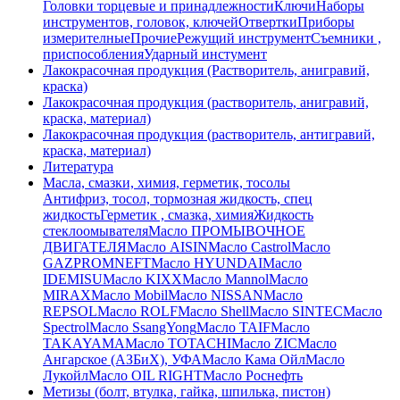
Головки торцевые и принадлежности
Ключи
Наборы
инструментов, головок, ключей
Отвертки
Приборы
измерителные
Прочие
Режущий инструмент
Съемники ,
приспособления
Ударный инстумент
Лакокрасочная продукция (Растворитель, анигравий,
краска)
Лакокрасочная продукция (растворитель, анигравий,
краска, материал)
Лакокрасочная продукция (растворитель, антигравий,
краска, материал)
Литература
Масла, смазки, химия, герметик, тосолы
Антифриз, тосол, тормозная жидкость, спец
жидкость
Герметик , смазка, химия
Жидкость
стеклоомывателя
Масло ПРОМЫВОЧНОЕ
ДВИГАТЕЛЯ
Масло AISIN
Масло Castrol
Масло
GAZPROMNEFT
Масло HYUNDAI
Масло
IDEMISU
Масло KIXX
Масло Mannol
Масло
MIRAX
Масло Mobil
Масло NISSAN
Масло
REPSOL
Масло ROLF
Масло Shell
Масло SINTEC
Масло
Spectrol
Масло SsangYong
Масло TAIF
Масло
TAKAYAMA
Масло TOTACHI
Масло ZIC
Масло
Ангарское (АЗБиХ), УФА
Масло Кама Ойл
Масло
Лукойл
Масло ОIL RIGHT
Масло Роснефть
Метизы (болт, втулка, гайка, шпилька, пистон)