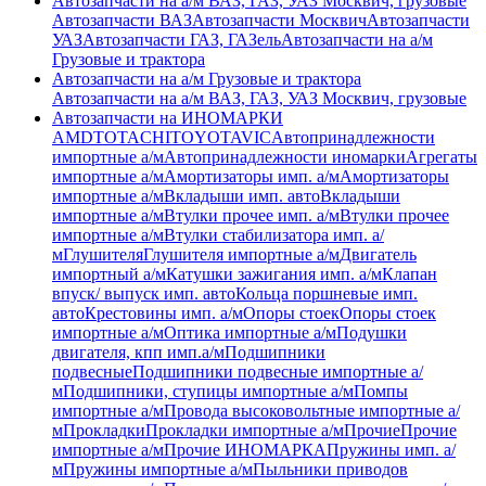
Автозапчасти на а/м ВАЗ, ГАЗ, УАЗ Москвич, грузовые
Автозапчасти ВАЗ
Автозапчасти Москвич
Автозапчасти
УАЗ
Автозапчасти ГАЗ, ГАЗель
Автозапчасти на а/м
Грузовые и трактора
Автозапчасти на а/м Грузовые и трактора
Автозапчасти на а/м ВАЗ, ГАЗ, УАЗ Москвич, грузовые
Автозапчасти на ИНОМАРКИ
AMD
TOTACHI
TOYOTA
VIC
Автопринадлежности
импортные а/м
Автопринадлежности иномарки
Агрегаты
импортные а/м
Амортизаторы имп. а/м
Амортизаторы
импортные а/м
Вкладыши имп. авто
Вкладыши
импортные а/м
Втулки прочее имп. а/м
Втулки прочее
импортные а/м
Втулки стабилизатора имп. а/
м
Глушителя
Глушителя импортные а/м
Двигатель
импортный а/м
Катушки зажигания имп. а/м
Клапан
впуск/ выпуск имп. авто
Кольца поршневые имп.
авто
Крестовины имп. а/м
Опоры стоек
Опоры стоек
импортные а/м
Оптика импортные а/м
Подушки
двигателя, кпп имп.а/м
Подшипники
подвесные
Подшипники подвесные импортные а/
м
Подшипники, ступицы импортные а/м
Помпы
импортные а/м
Провода высоковольтные импортные а/
м
Прокладки
Прокладки импортные а/м
Прочие
Прочие
импортные а/м
Прочие ИНОМАРКА
Пружины имп. а/
м
Пружины импортные а/м
Пыльники приводов