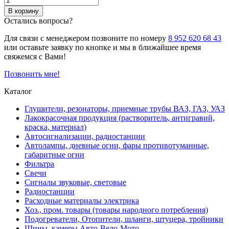
В корзину
Остались вопросы?
Для связи с менеджером позвоните по номеру
8 952 620 68 43
или оставьте заявку по кнопке и мы в ближайшее время
свяжемся с Вами!
Позвонить мне!
Каталог
Глушители, резонаторы, приемные трубы ВАЗ, ГАЗ, УАЗ
Лакокрасочная продукция (растворитель, антигравий,
краска, материал)
Автосигнализации, радиостанции
Автолампы, дневные огни, фары противотуманные,
габаритные огни
Фильтра
Свечи
Сигналы звуковые, световые
Радиостанции
Расходные материалы электрика
Хоз., пром. товары (товары народного потребления)
Подогреватели, Отопители, шланги, штуцера, тройники
Шины, камеры Авто-Вело-Мото