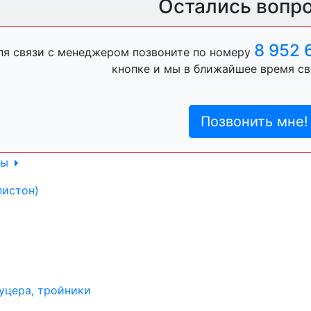
Остались вопр
ль, анигравий,
8 952 
ля связи с менеджером позвоните по номеру
кнопке и мы в ближайшее время св
ль, антигравий,
Позвонить мне!
лы
пистон)
уцера, тройники