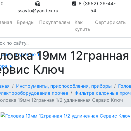
10
8 (3952) 29-44-
ssavto@yandex.ru
54
авная
Бренды
Покупателям
Как
Сертификаты
купить
ловка 19мм 12гранная
сквич, грузовые
ервис Ключ
тора
вная
Инструменты, приспособления, приборы
Голо
вотуманные,
Электрооборудование прочее
Фильтра салонные проч
Головка 19мм 12гранная 1/2 удлиненная Сервис Ключ