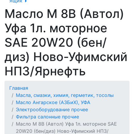
Ящик
Масло М 8В (Автол)
Уфа 1л. моторное
SAE 20W20 (бен/
диз) Ново-Уфимский
НПЗ/Ярнефть
Главная
Масла, смазки, химия, герметик, тосолы
Масло Ангарское (АЗБиХ), УФА
Электрооборудование прочее
Фильтра салонные прочие
Масло М 8В (Автол) Уфа 1л. моторное SAE
20W20 (бен/диз) Ново-Уфимский НПЗ/