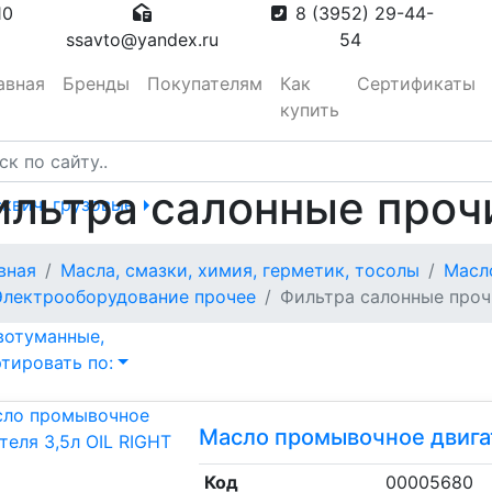
10
8 (3952) 29-44-
ssavto@yandex.ru
54
авная
Бренды
Покупателям
Как
Сертификаты
купить
ильтра салонные проч
сквич, грузовые
тора
вная
Масла, смазки, химия, герметик, тосолы
Масл
Электрооборудование прочее
Фильтра салонные проч
вотуманные,
тировать по:
Масло промывочное двигат
Код
00005680