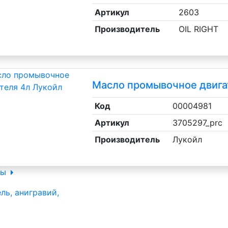
Артикул
2603
Производитель
OIL RIGHT
Масло промывочное двига
Код
00004981
ы ВАЗ, ГАЗ, УАЗ
Артикул
3705297_prc
Производитель
Лукойл
ры
ль, анигравий,