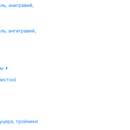
ль, анигравий,
ль, антигравий,
лы
пистон)
уцера, тройники