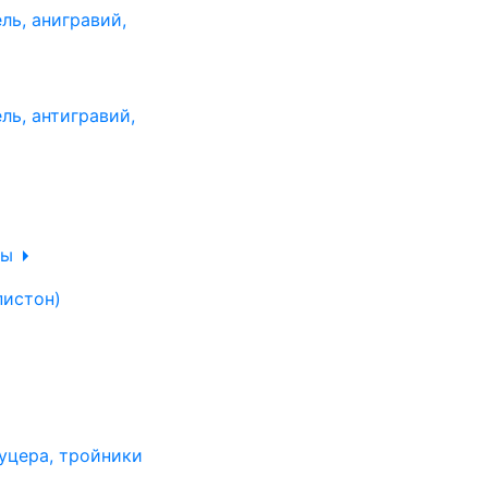
ль, анигравий,
ль, антигравий,
лы
пистон)
уцера, тройники