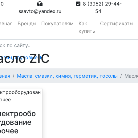
10
8 (3952) 29-44-
ssavto@yandex.ru
54
авная
Бренды
Покупателям
Как
Сертификаты
купить
сло ZIC
сквич, грузовые
тора
вная
Масла, смазки, химия, герметик, тосолы
Масл
вотуманные,
лектрообо
удование
рочее