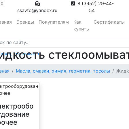
10
8 (3952) 29-44-
ssavto@yandex.ru
54
авная
Бренды
Покупателям
Как
Сертификаты
купить
идкость стеклоомыва
сквич, грузовые
тора
вная
Масла, смазки, химия, герметик, тосолы
Жидк
вотуманные,
лектрообо
удование
рочее