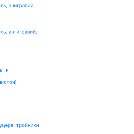
ль, анигравий,
ль, антигравий,
лы
пистон)
уцера, тройники