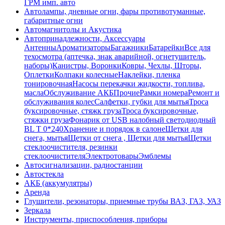
ГРМ имп. авто
Автолампы, дневные огни, фары противотуманные,
габаритные огни
Автомагнитолы и Акустика
Автопринадлежности, Аксессуары
Антенны
Ароматизаторы
Багажники
Батарейки
Все для
техосмотра (аптечка, знак аварийной, огнетушитель,
наборы)
Канистры, Воронки
Ковры, Чехлы, Шторы,
Оплетки
Колпаки колесные
Наклейки, пленка
тонировочная
Насосы перекачки жидкости, топлива,
масла
Обслуживание АКБ
Прочие
Рамки номера
Ремонт и
обслуживания колес
Салфетки, губки для мытья
Троса
буксировочные, стяжк груза
Троса буксировочные,
стяжки груза
Фонарик от USB налобный светодиодный
BL T 0*240
Хранение и порядок в салоне
Щетки для
снега, мытья
Щетки от снега , Щетки для мытья
Щетки
стеклоочистителя, резинки
стеклоочистителя
Электротовары
Эмблемы
Автосигнализации, радиостанции
Автостекла
АКБ (аккумулятры)
Аренда
Глушители, резонаторы, приемные трубы ВАЗ, ГАЗ, УАЗ
Зеркала
Инструменты, приспособления, приборы