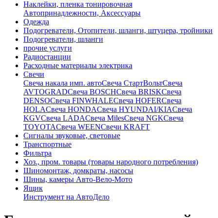
Наклейки, пленка тонировочная
Автопринадлежности, Аксессуары
Одежда
Подогреватели, Отопители, шланги, штуцера, тройники
Подогреватели, шланги
прочие услуги
Радиостанции
Расходные материалы электрика
Свечи
Свечa накала имп. авто
Свечa СтартВольт
Свеча
AVTOGRAD
Свеча BOSCH
Свеча BRISK
Свеча
DENSO
Свеча FINWHALE
Свеча HOFER
Свеча
HOLA
Свеча HONDA
Свеча HYUNDAI/KIA
Свеча
KGV
Свеча LADA
Свеча Miles
Свеча NGK
Свеча
TOYOTA
Свеча WEEN
Свечи KRAFT
Сигналы звуковые, световые
Транспортные
Фильтра
Хоз., пром. товары (товары народного потребления)
Шиномонтаж, домкраты, насосы
Шины, камеры Авто-Вело-Мото
Ящик
Инструмент на АвтоДело