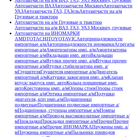
Автозапчасти на а/м ВАЗ, ГАЗ, УАЗ Москвич, грузовые
Автозапчасти ВАЗ
Автозапчасти Москвич
Автозапчасти
УАЗ
Автозапчасти ГАЗ, ГАЗель
Автозапчасти на а/м
Грузовые и трактора
Автозапчасти на а/м Грузовые и трактора
Автозапчасти на а/м ВАЗ, ГАЗ, УАЗ Москвич, грузовые
Автозапчасти на ИНОМАРКИ
AMD
TOTACHI
TOYOTA
VIC
Автопринадлежности
импортные а/м
Автопринадлежности иномарки
Агрегаты
импортные а/м
Амортизаторы имп. а/м
Амортизаторы
импортные а/м
Вкладыши имп. авто
Вкладыши
импортные а/м
Втулки прочее имп. а/м
Втулки прочее
импортные а/м
Втулки стабилизатора имп. а/
м
Глушителя
Глушителя импортные а/м
Двигатель
импортный а/м
Катушки зажигания имп. а/м
Клапан
впуск/ выпуск имп. авто
Кольца поршневые имп.
авто
Крестовины имп. а/м
Опоры стоек
Опоры стоек
импортные а/м
Оптика импортные а/м
Подушки
двигателя, кпп имп.а/м
Подшипники
подвесные
Подшипники подвесные импортные а/
м
Подшипники, ступицы импортные а/м
Помпы
импортные а/м
Провода высоковольтные импортные а/
м
Прокладки
Прокладки импортные а/м
Прочие
Прочие
импортные а/м
Прочие ИНОМАРКА
Пружины имп. а/
м
Пружины импортные а/м
Пыльники приводов