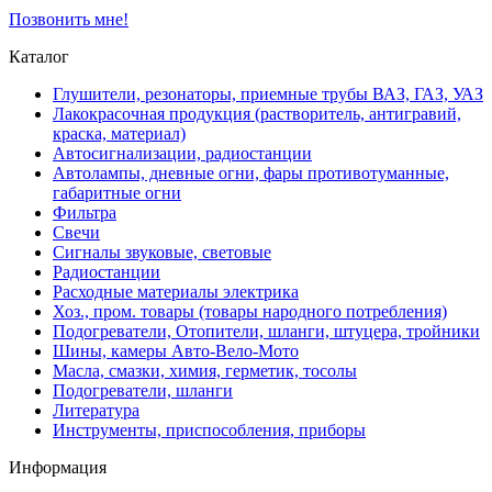
Позвонить мне!
Каталог
Глушители, резонаторы, приемные трубы ВАЗ, ГАЗ, УАЗ
Лакокрасочная продукция (растворитель, антигравий,
краска, материал)
Автосигнализации, радиостанции
Автолампы, дневные огни, фары противотуманные,
габаритные огни
Фильтра
Свечи
Сигналы звуковые, световые
Радиостанции
Расходные материалы электрика
Хоз., пром. товары (товары народного потребления)
Подогреватели, Отопители, шланги, штуцера, тройники
Шины, камеры Авто-Вело-Мото
Масла, смазки, химия, герметик, тосолы
Подогреватели, шланги
Литература
Инструменты, приспособления, приборы
Информация