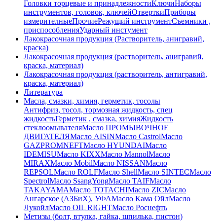
Головки торцевые и принадлежности
Ключи
Наборы
инструментов, головок, ключей
Отвертки
Приборы
измерителные
Прочие
Режущий инструмент
Съемники ,
приспособления
Ударный инстумент
Лакокрасочная продукция (Растворитель, анигравий,
краска)
Лакокрасочная продукция (растворитель, анигравий,
краска, материал)
Лакокрасочная продукция (растворитель, антигравий,
краска, материал)
Литература
Масла, смазки, химия, герметик, тосолы
Антифриз, тосол, тормозная жидкость, спец
жидкость
Герметик , смазка, химия
Жидкость
стеклоомывателя
Масло ПРОМЫВОЧНОЕ
ДВИГАТЕЛЯ
Масло AISIN
Масло Castrol
Масло
GAZPROMNEFT
Масло HYUNDAI
Масло
IDEMISU
Масло KIXX
Масло Mannol
Масло
MIRAX
Масло Mobil
Масло NISSAN
Масло
REPSOL
Масло ROLF
Масло Shell
Масло SINTEC
Масло
Spectrol
Масло SsangYong
Масло TAIF
Масло
TAKAYAMA
Масло TOTACHI
Масло ZIC
Масло
Ангарское (АЗБиХ), УФА
Масло Кама Ойл
Масло
Лукойл
Масло ОIL RIGHT
Масло Роснефть
Метизы (болт, втулка, гайка, шпилька, пистон)