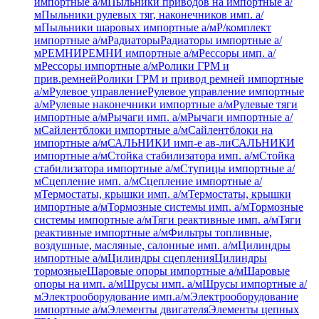
импортные а/м
Пыльники приводов на импортные а/
м
Пыльники рулевых тяг, наконечников имп. а/
м
Пыльники шаровых импортные а/м
Р/комплект
импортные а/м
Радиаторы
Радиаторы импортные а/
м
РЕМНИ
РЕМНИ импортные а/м
Рессоры имп. а/
м
Рессоры импортные а/м
Ролики ГРМ и
прив.ремней
Ролики ГРМ и привод ремней импортные
а/м
Рулевое управление
Рулевое управление импортные
а/м
Рулевые наконечники импортные а/м
Рулевые тяги
импортные а/м
Рычаги имп. а/м
Рычаги импортные а/
м
Сайлентблоки импортные а/м
Сайлентблоки на
импортные а/м
САЛЬНИКИ имп-е ав-ли
САЛЬНИКИ
импортные а/м
Стойка стабилизатора имп. а/м
Стойка
стабилизатора импортные а/м
Ступицы импортные а/
м
Сцепление имп. а/м
Сцепление импортные а/
м
Термостаты, крышки имп. а/м
Термостаты, крышки
импортные а/м
Тормозные системы имп. а/м
Тормозные
системы импортные а/м
Тяги реактивные имп. а/м
Тяги
реактивные импортные а/м
Фильтры топливные,
воздушные, масляные, салонные имп. а/м
Цилиндры
импортные а/м
Цилиндры сцепления
Цилиндры
тормозные
Шаровые опоры импортные а/м
Шаровые
опоры на имп. а/м
Шрусы имп. а/м
Шрусы импортные а/
м
Электрооборудование имп.а/м
Электрооборудование
импортные а/м
Элементы двигателя
Элементы цепных