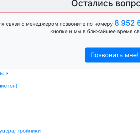
Остались вопр
ль, анигравий,
8 952 
ля связи с менеджером позвоните по номеру
кнопке и мы в ближайшее время св
ль, антигравий,
Позвонить мне!
лы
пистон)
уцера, тройники