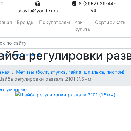
10
8 (3952) 29-44-
ssavto@yandex.ru
54
авная
Бренды
Покупателям
Как
Сертификаты
купить
йба регулировки разв
сквич, грузовые
тора
вная
Метизы (болт, втулка, гайка, шпилька, пистон)
Шайба регулировки развала 2101 (1.5мм)
вотуманные,