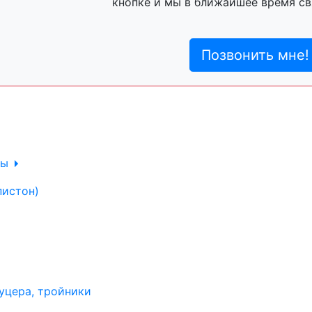
кнопке и мы в ближайшее время св
ль, анигравий,
Позвонить мне!
ль, антигравий,
лы
пистон)
уцера, тройники