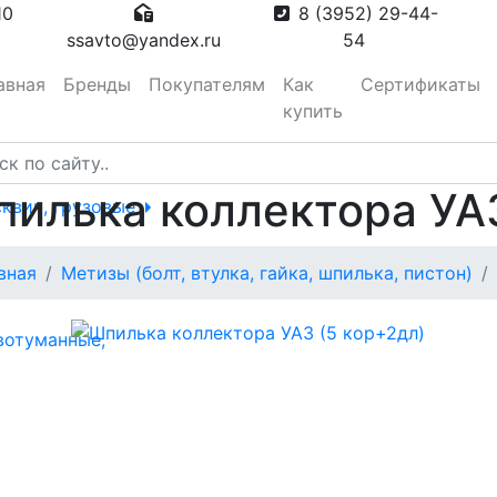
10
8 (3952) 29-44-
ssavto@yandex.ru
54
авная
Бренды
Покупателям
Как
Сертификаты
купить
илька коллектора УАЗ
сквич, грузовые
тора
вная
Метизы (болт, втулка, гайка, шпилька, пистон)
вотуманные,