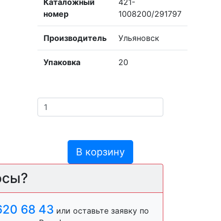
Каталожный
421-
номер
1008200/291797
Производитель
Ульяновск
Упаковка
20
В корзину
осы?
620 68 43
или оставьте заявку по