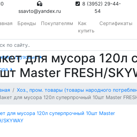
10
8 (3952) 29-44-
ssavto@yandex.ru
54
авная
Бренды
Покупателям
Как
Сертификаты
купить
кет для мусора 120л
сквич, грузовые
0шт Master FRESH/SK
тора
вная
Хоз., пром. товары (товары народного потребле
вотуманные,
Пакет для мусора 120л суперпрочный 10шт Master FRE