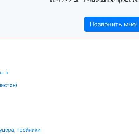
кнопке и мы в ближайшее время св
ль, анигравий,
Позвонить мне!
ль, антигравий,
лы
пистон)
уцера, тройники