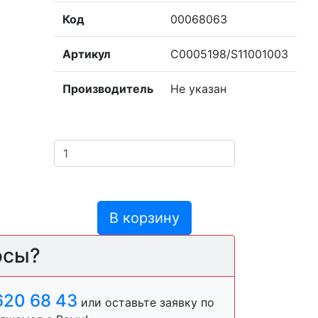
Код
00068063
Артикул
С0005198/S11001003
Производитель
Не указан
В корзину
осы?
620 68 43
или оставьте заявку по