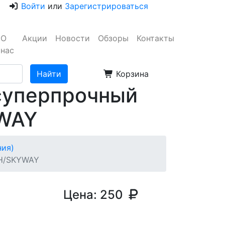
Войти
или
Зарегистрироваться
О
Акции
Новости
Обзоры
Контакты
нас
Корзина
 суперпрочный
YWAY
ния)
SH/SKYWAY
Цена:
250